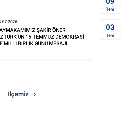
09
İbradı
Tem
Demre
5.07.2026
26.06.2026
Kaş
03
AYMAKAMIMIZ ŞAKİR ÖNER
ALANYA'DA
Kemer
Tem
ZTÜRK’ÜN 15 TEMMUZ DEMOKRASİ
HEYECANI 
E MİLLİ BİRLİK GÜNÜ MESAJI
İlçemiz