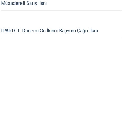
Müsadereli Satış İlanı
Kepez
Konyaaltı
24.06.2026
Muratpaşa
IPARD III Dönemi On İkinci Başvuru Çağrı İlanı
 65.275 ÖĞRENCİ KARNE
KAYMAKAMIMIZ KIZ
YAŞADI
AKÇATI MAHALLELE
VATANDAŞLARIMIZL
GELDİ