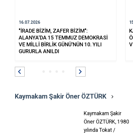
16.07.2026
1
"İRADE BİZİM, ZAFER BİZİM":
K
ALANYA'DA 15 TEMMUZ DEMOKRASİ
Ö
VE MİLLİ BİRLİK GÜNÜ'NÜN 10. YILI
V
GURURLA ANILDI
Kaymakam Şakir Öner ÖZTÜRK
Kaymakam Şakir
Öner ÖZTÜRK, 1980
yılında Tokat /