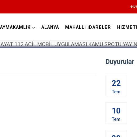
e-De
AYMAKAMLIK
ALANYA
MAHALLİ İDARELER
HİZMET
Antalya
Duyurular
Akseki
22
Alanya
Tem
Elmalı
10
Finike
Tem
Gazipaşa
Gündoğmuş