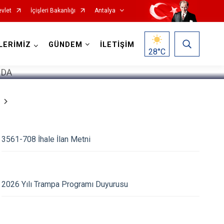
vlet
İçişleri Bakanlığı
Antalya
1
/
5
LERİMİZ
GÜNDEM
İLETİŞİM
28
°C
Korkuteli
3561-708 İhale İlan Metni
Kumluca
Manavgat
Serik
2026 Yılı Trampa Programı Duyurusu
Aksu
Döşemealtı