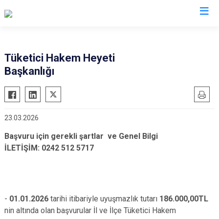
Antalya
Tüketici Hakem Heyeti
Başkanlığı
Akseki
Korkuteli
Alanya
Kumluca
Elmalı
Manavgat
23.03.2026
Finike
Serik
Başvuru için gerekli şartlar ve Genel Bilgi
Gazipaşa
Aksu
İLETİŞİM: 0242 512 5717
Gündoğmuş
Döşemealtı
İbradı
Kepez
Demre
Konyaaltı
Kaş
Muratpaşa
-
01.01.2026
tarihi itibariyle uyuşmazlık tutarı
186.000,00TL
nin altında olan başvurular İl ve İlçe Tüketici Hakem
Kemer