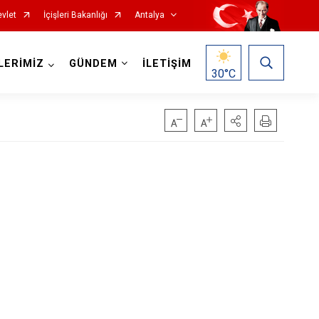
vlet
İçişleri Bakanlığı
Antalya
LERİMİZ
GÜNDEM
İLETİŞİM
30
°C
Korkuteli
Kumluca
Manavgat
Serik
Aksu
Döşemealtı