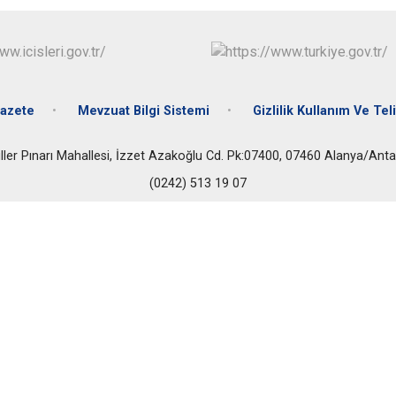
İbradı
Demre
Kaş
Kemer
azete
Mevzuat Bilgi Sistemi
Gizlilik Kullanım Ve Teli
ller Pınarı Mahallesi, İzzet Azakoğlu Cd. Pk:07400, 07460 Alanya/Anta
(0242) 513 19 07