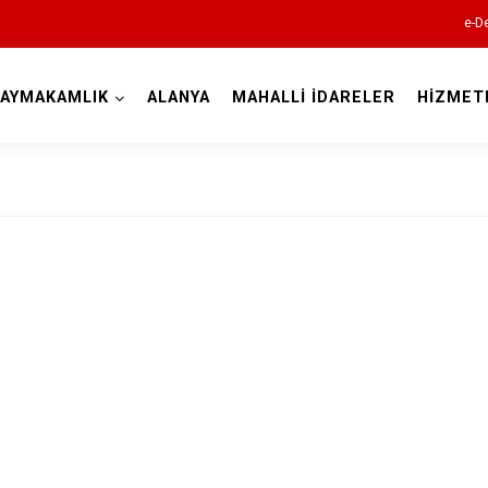
e-De
AYMAKAMLIK
ALANYA
MAHALLİ İDARELER
HİZMET
Antalya
Akseki
Alanya
Elmalı
Finike
Gazipaşa
Gündoğmuş