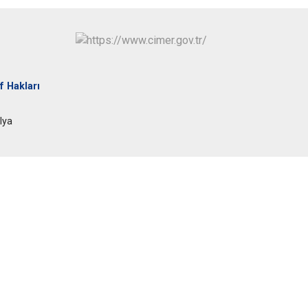
Kepez
Konyaaltı
Muratpaşa
f Hakları
lya