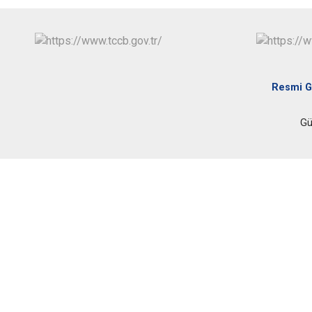
Resmi G
Gü