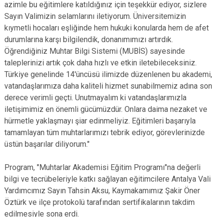
azimle bu eğitimlere katıldığınız için teşekkür ediyor, sizlere
Sayın Valimizin selamlarını iletiyorum. Üniversitemizin
kıymetli hocaları eşliğinde hem hukuki konularda hem de afet
durumlarına karşı bilgilendik, donanımımızı artırdık.
Öğrendiğiniz Muhtar Bilgi Sistemi (MUBİS) sayesinde
taleplerinizi artık çok daha hızlı ve etkin iletebileceksiniz.
Türkiye genelinde 14'üncüsü ilimizde düzenlenen bu akademi,
vatandaşlarımıza daha kaliteli hizmet sunabilmemiz adına son
derece verimli geçti. Unutmayalım ki vatandaşlarımızla
iletişimimiz en önemli gücümüzdür. Onlara daima nezaket ve
hürmetle yaklaşmayı şiar edinmeliyiz. Eğitimleri başarıyla
tamamlayan tüm muhtarlarımızı tebrik ediyor, görevlerinizde
üstün başarılar diliyorum."
Program, "Muhtarlar Akademisi Eğitim Programı"na değerli
bilgi ve tecrübeleriyle katkı sağlayan eğitimcilere Antalya Vali
Yardımcımız Sayın Tahsin Aksu, Kaymakamımız Şakir Öner
Öztürk ve ilçe protokolü tarafından sertifikalarının takdim
edilmesiyle sona erdi.