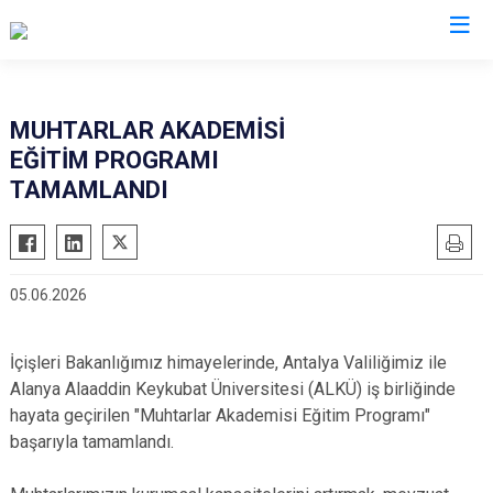
Antalya
MUHTARLAR AKADEMİSİ
EĞİTİM PROGRAMI
Akseki
Korkuteli
TAMAMLANDI
Alanya
Kumluca
Elmalı
Manavgat
Finike
Serik
05.06.2026
Gazipaşa
Aksu
Gündoğmuş
Döşemealtı
İçişleri Bakanlığımız himayelerinde, Antalya Valiliğimiz ile
İbradı
Kepez
Alanya Alaaddin Keykubat Üniversitesi (ALKÜ) iş birliğinde
Demre
Konyaaltı
hayata geçirilen "Muhtarlar Akademisi Eğitim Programı"
başarıyla tamamlandı.
Kaş
Muratpaşa
Kemer