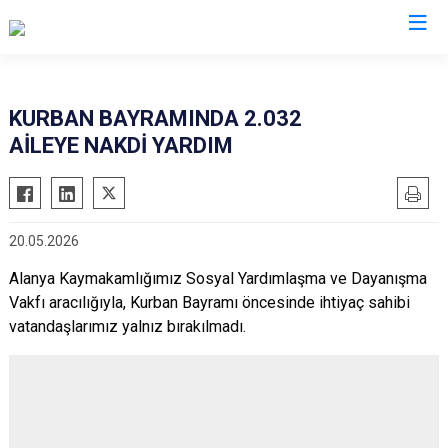
Antalya
KURBAN BAYRAMINDA 2.032
AİLEYE NAKDİ YARDIM
Akseki
Korkuteli
Alanya
Kumluca
Elmalı
Manavgat
20.05.2026
Finike
Serik
Alanya Kaymakamlığımız Sosyal Yardımlaşma ve Dayanışma
Gazipaşa
Aksu
Vakfı aracılığıyla, Kurban Bayramı öncesinde ihtiyaç sahibi
Gündoğmuş
Döşemealtı
vatandaşlarımız yalnız bırakılmadı.
İbradı
Kepez
Demre
Konyaaltı
Kaş
Muratpaşa
Kemer