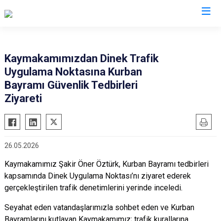
Antalya
Kaymakamımızdan Dinek Trafik
Uygulama Noktasına Kurban
Akseki
Korkuteli
Bayramı Güvenlik Tedbirleri
Alanya
Kumluca
Ziyareti
Elmalı
Manavgat
Finike
Serik
Gazipaşa
Aksu
26.05.2026
Gündoğmuş
Döşemealtı
Kaymakamımız Şakir Öner Öztürk, Kurban Bayramı tedbirleri
İbradı
Kepez
kapsamında Dinek Uygulama Noktası’nı ziyaret ederek
Demre
Konyaaltı
gerçekleştirilen trafik denetimlerini yerinde inceledi.
Kaş
Muratpaşa
Seyahat eden vatandaşlarımızla sohbet eden ve Kurban
Kemer
Bayramlarını kutlayan Kaymakamımız; trafik kurallarına